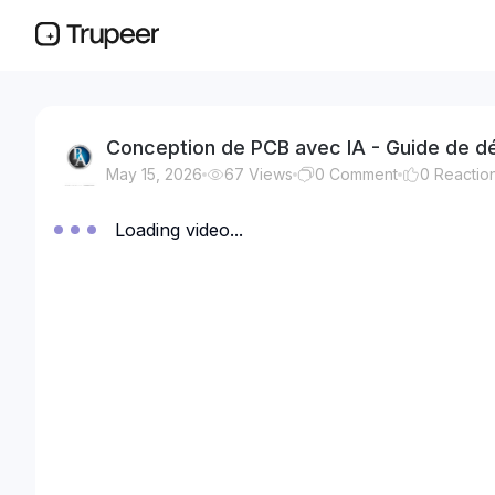
Conception de PCB avec IA - Guide de dé
May 15, 2026
67
Views
0
Comment
0
Reactio
Loading video...