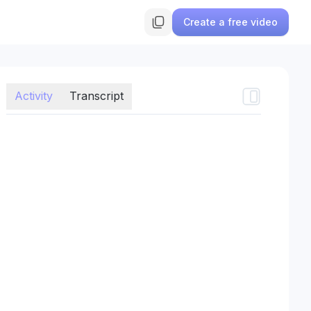
Create a free video
Activity
Transcript