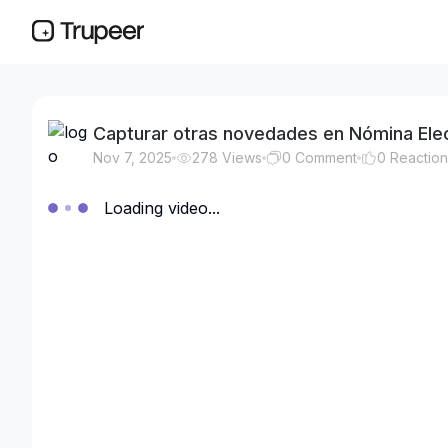
Capturar otras novedades en Nómina Elec
Nov 7, 2025
278
Views
0
Comment
0
Reactio
Loading video...