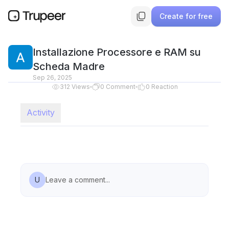
Create for free
Installazione Processore e RAM su
Scheda Madre
Sep 26, 2025
312
Views
0
Comment
0
Reaction
Activity
U