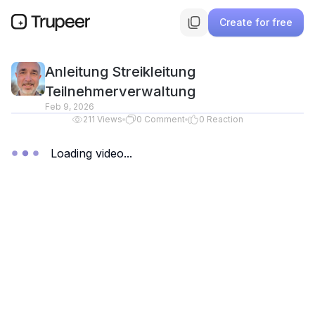
Create for free
Anleitung Streikleitung
Teilnehmerverwaltung
Feb 9, 2026
211
Views
0
Comment
0
Reaction
Loading video...