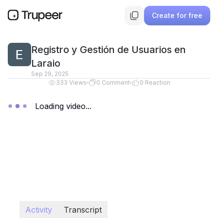
Create for free
Registro y Gestión de Usuarios en
Laraio
Sep 29, 2025
333
Views
0
Comment
0
Reaction
Loading video...
Activity
Transcript