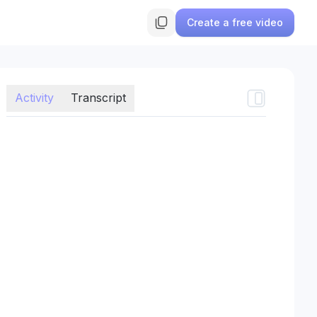
Create a free video
Activity
Transcript