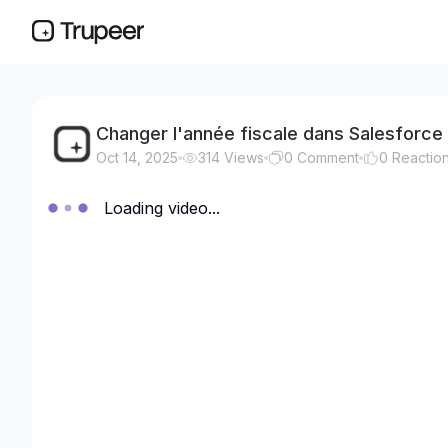
Changer l'année fiscale dans Salesforce
Oct 14, 2025
314
Views
0
Comment
0
Reactio
Loading video...