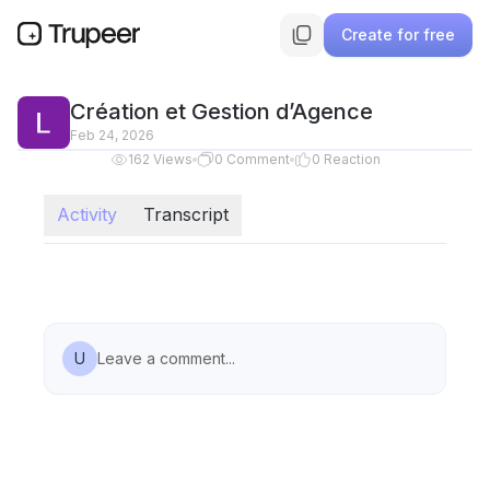
Create for free
Création et Gestion d’Agence
Feb 24, 2026
162
Views
0
Comment
0
Reaction
Activity
Transcript
U