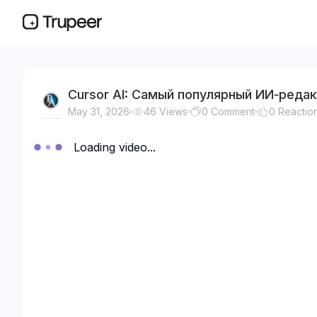
Cursor AI: Самый популярный ИИ‑редак
May 31, 2026
46
Views
0
Comment
0
Reactio
Loading video...